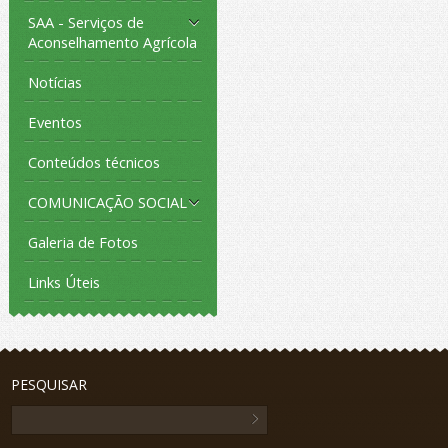
SAA - Serviços de
Aconselhamento Agrícola
Notícias
Eventos
Conteúdos técnicos
COMUNICAÇÃO SOCIAL
Galeria de Fotos
Links Úteis
PESQUISAR